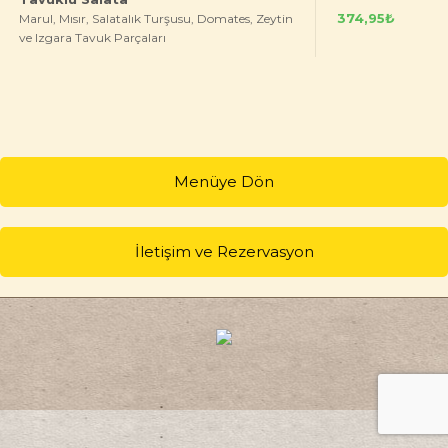
374,95₺
Marul, Mısır, Salatalık Turşusu, Domates, Zeytin
ve Izgara Tavuk Parçaları
Menüye Dön
İletişim ve Rezervasyon