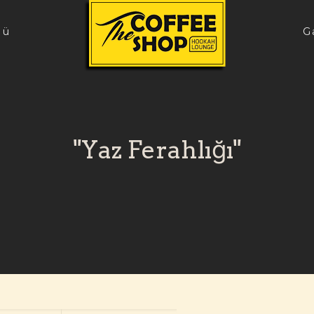
nü
G
"Yaz Ferahlığı"